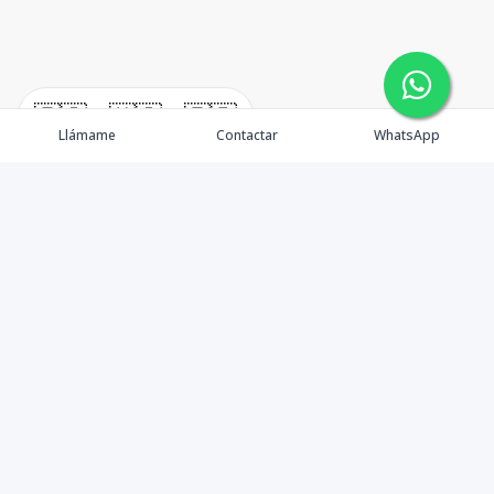
🇪🇸
🇺🇸
🇫🇷
Llámame
Contactar
WhatsApp
Elvyn Arnaud
Venta
Alquiler
Propiedades
Vender tu Propiedad
Agentes
Contacto
Blog