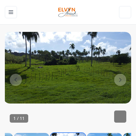
Toggle navigation menu
Toggl
1
/
11