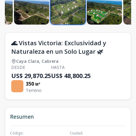
🌊 Vistas Victoria: Exclusividad y
Naturaleza en un Solo Lugar 🌿
Caya Clara
,
Cabrera
DESDE
HASTA
US$ 29,870.25
US$ 48,800.25
350
M²
Terreno
Resumen
Código
:
Ciudad
: