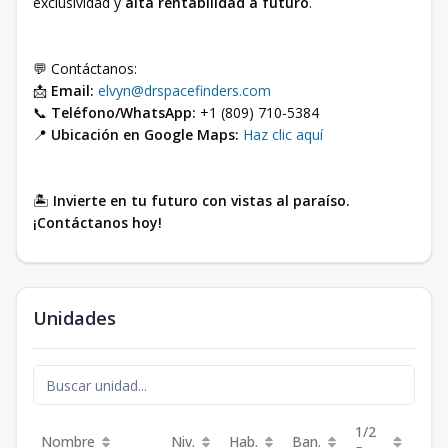
exclusividad y
alta rentabilidad a futuro
.
💬 Contáctanos:
📩
Email:
elvyn@drspacefinders.com
📞
Teléfono/WhatsApp:
+1 (809) 710-5384
📍
Ubicación en Google Maps:
Haz clic aquí
🏝️
Invierte en tu futuro con vistas al paraíso.
¡Contáctanos hoy!
Unidades
1/2
Nombre
Niv.
Hab.
Ban.
Est.