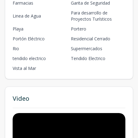
Solar 15
Farmacias
Garita de Seguridad
-
-
-
-
-
-
-
-
425.33
m2
-
m2
Para desarrollo de
Linea de Agua
Proyectos Turísticos
Solar 16
-
-
-
-
-
Playa
Portero
-
-
-
421.56
m2
-
m2
Portón Eléctrico
Residencial Cerrado
Solar 17
Rio
-
-
Supermercados
-
-
-
-
-
-
493.55
m2
-
m2
tendido electrico
Tendido Electrico
Solar 18
Vista al Mar
-
-
-
-
-
-
-
-
472.27
m2
-
m2
Solar 19
-
-
-
-
-
-
-
-
383.6
m2
-
m2
Video
Solar 20
-
-
-
-
-
-
-
-
386.1
m2
-
m2
Solar 21
-
-
-
-
-
-
-
-
449.18
m2
-
m2