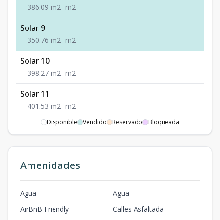
-
-
-
-
-
-
-
-
386.09
m2
-
m2
Solar 9
-
-
-
-
-
-
-
-
350.76
m2
-
m2
Solar 10
-
-
-
-
-
-
-
-
398.27
m2
-
m2
Solar 11
-
-
-
-
-
-
-
-
401.53
m2
-
m2
Disponible
Vendido
Reservado
Bloqueada
Solar 12
-
-
-
-
-
-
-
-
401.62
m2
-
m2
Solar 13
Amenidades
-
-
-
-
-
-
-
-
406.1
m2
-
m2
Solar 14
Agua
Agua
-
-
-
-
-
-
-
-
455.75
m2
-
m2
AirBnB Friendly
Calles Asfaltada