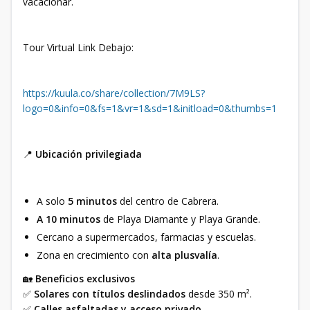
vacacionar.
Tour Virtual Link Debajo:
https://kuula.co/share/collection/7M9LS?
logo=0&info=0&fs=1&vr=1&sd=1&initload=0&thumbs=1
📍
Ubicación privilegiada
A solo
5 minutos
del centro de Cabrera.
A 10 minutos
de Playa Diamante y Playa Grande.
Cercano a supermercados, farmacias y escuelas.
Zona en crecimiento con
alta plusvalía
.
🏡
Beneficios exclusivos
✅
Solares con títulos deslindados
desde 350 m².
✅
Calles asfaltadas y acceso privado
.