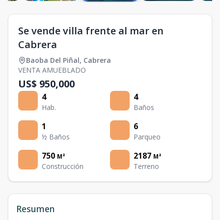
Se vende villa frente al mar en
Cabrera
Baoba Del Piñal
,
Cabrera
VENTA AMUEBLADO
US$ 950,000
4
4
Hab.
Baños
1
6
½ Baños
Parqueo
750
2187
M²
M²
Construcción
Terreno
Resumen