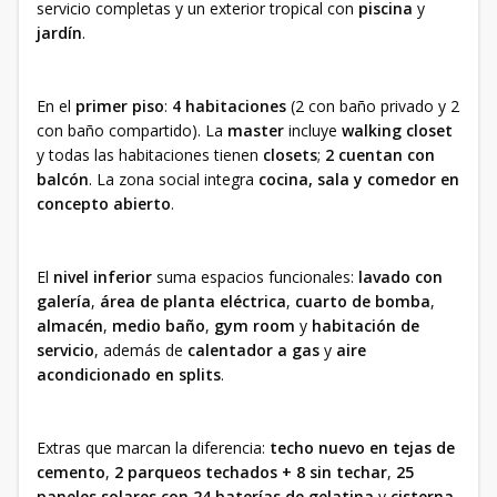
servicio completas y un exterior tropical con
piscina
y
jardín
.
En el
primer piso
:
4 habitaciones
(2 con baño privado y 2
con baño compartido). La
master
incluye
walking closet
y todas las habitaciones tienen
closets
;
2 cuentan con
balcón
. La zona social integra
cocina, sala y comedor en
concepto abierto
.
El
nivel inferior
suma espacios funcionales:
lavado con
galería
,
área de planta eléctrica
,
cuarto de bomba
,
almacén
,
medio baño
,
gym room
y
habitación de
servicio
, además de
calentador a gas
y
aire
acondicionado en splits
.
Extras que marcan la diferencia:
techo nuevo en tejas de
cemento
,
2 parqueos techados + 8 sin techar
,
25
paneles solares con 24 baterías de gelatina
y
cisterna