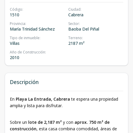
Código
:
Ciudad
:
1510
Cabrera
Provincia
:
Sector
:
María Trinidad Sánchez
Baoba Del Piñal
Tipo de inmueble
:
Terreno
:
Villas
2187 m²
Año de Construcción
:
2010
Descripción
En
Playa La Entrada, Cabrera
te espera una propiedad
amplia y lista para disfrutar.
Sobre un
lote de 2,187 m²
y con
aprox. 750 m² de
construcción
, esta casa combina comodidad, áreas de