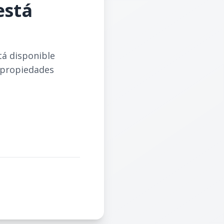
está
tá disponible
 propiedades