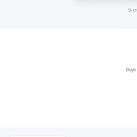
Si c
Elvyn