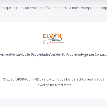
rees que esto es un error, por favor contacta a nuestro equipo de sop
 Arnaud
Venta
Alquiler
Propiedades
Vender tu Propiedad
Agentes
Contact
Facebook
Instagram
LinkedIn
YouTube
©
2026
DRSPACE FINDERS EIRL
,
Todos los derechos reservados
Powered by
AlterEstate