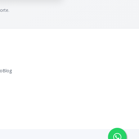
orte.
o
Blog