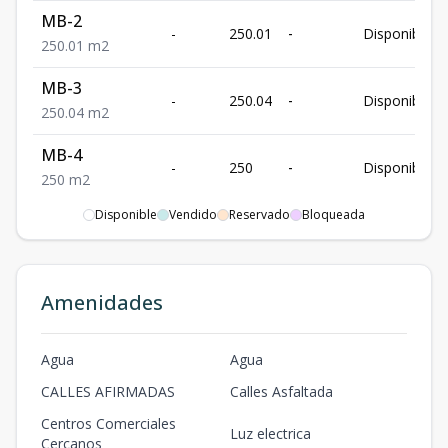
MB-2
-
250.01
-
Disponible
250.01
m2
MB-3
-
250.04
-
Disponible
250.04
m2
MB-4
-
250
-
Disponible
250
m2
Disponible
Vendido
Reservado
Bloqueada
MB-5
-
250
-
Disponible
250
m2
MB-6
Amenidades
-
200
-
Disponible
200
m2
MB-7
Agua
Agua
-
265.64
-
Disponible
265.64
m2
CALLES AFIRMADAS
Calles Asfaltada
MB-8
Centros Comerciales
Luz electrica
-
257.07
-
Disponible
Cercanos
257.07
m2