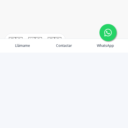
🇪🇸
🇺🇸
🇫🇷
Llámame
Contactar
WhatsApp
Elvyn Arnaud
Venta
Alquiler
Propiedades
Vender tu Propiedad