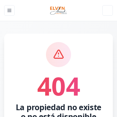
Toggle navigation menu
Toggl
404
La propiedad no existe
o no está disponible