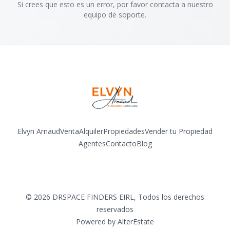
Si crees que esto es un error, por favor contacta a nuestro
equipo de soporte.
Elvyn Arnaud
Venta
Alquiler
Propiedades
Vender tu Propiedad
Agentes
Contacto
Blog
Facebook
Instagram
LinkedIn
YouTube
©
2026
DRSPACE FINDERS EIRL
,
Todos los derechos
reservados
Powered by
AlterEstate