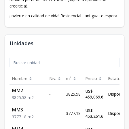
crediticia).
¡Invierte en calidad de vida! Residencial Lantigua te espera.
Unidades
Nombre
Niv.
m²
Precio
Estatus
MM2
US$
-
3825.58
Disponible
459,069.6
3825.58
m2
MM3
US$
-
3777.18
Disponible
453,261.6
3777.18
m2