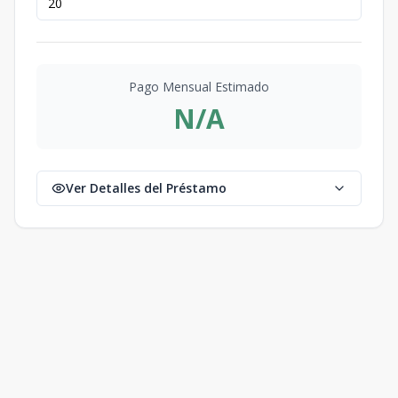
MK25
US$
-
2544.59
Disponible
279,904.9
2544.59
m2
Pago Mensual Estimado
MK26
US$
-
2393.04
Disponible
N/A
262,234.4
2393.04
m2
MK27
US$
-
2604.67
Disponible
286,513.7
2604.67
m2
Ver Detalles del Préstamo
MF1
US$
-
483.59
Disponible
33,851
483.59
m2
MF2
US$
-
368
Disponible
25,760
368
m2
MF3
US$
-
359.63
Disponible
25,174.1
359.63
m2
MF4
US$