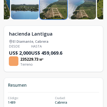
hacienda Lantigua
El Diamante
,
Cabrera
DESDE
HASTA
US$ 2,000
US$ 459,069.6
235229.73
M²
Terreno
Resumen
Código
:
Ciudad
:
1489
Cabrera