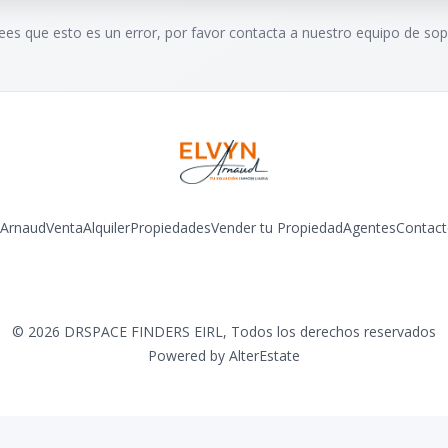
rees que esto es un error, por favor contacta a nuestro equipo de sop
 Arnaud
Venta
Alquiler
Propiedades
Vender tu Propiedad
Agentes
Contact
Facebook
Instagram
LinkedIn
YouTube
©
2026
DRSPACE FINDERS EIRL
,
Todos los derechos reservados
Powered by
AlterEstate