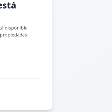
está
tá disponible
 propiedades