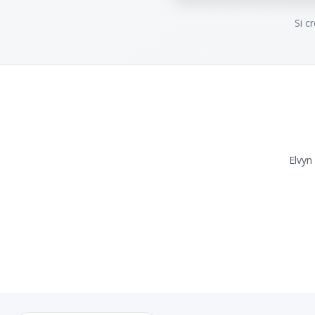
Si c
Elvyn