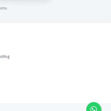
orte.
o
Blog