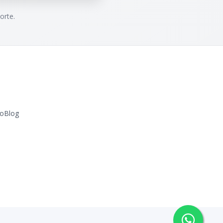
orte.
o
Blog