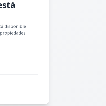
está
tá disponible
 propiedades