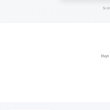
Si c
Elvyn