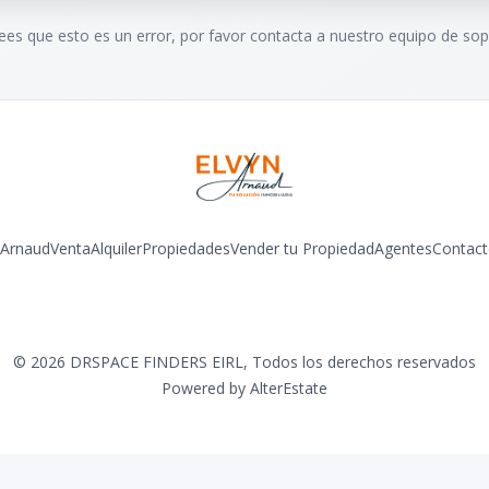
rees que esto es un error, por favor contacta a nuestro equipo de sop
 Arnaud
Venta
Alquiler
Propiedades
Vender tu Propiedad
Agentes
Contact
Facebook
Instagram
LinkedIn
YouTube
©
2026
DRSPACE FINDERS EIRL
,
Todos los derechos reservados
Powered by
AlterEstate