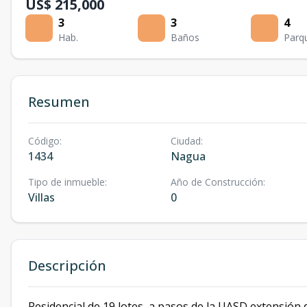
US$ 215,000
3
3
4
Hab.
Baños
Parq
Resumen
Código
:
Ciudad
:
1434
Nagua
Tipo de inmueble
:
Año de Construcción
:
Villas
0
Descripción
Residencial de 19 lotes, a pasos de la UASD extensión 