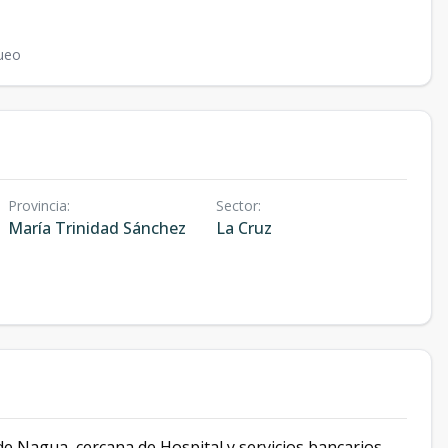
ueo
Provincia
:
Sector
:
María Trinidad Sánchez
La Cruz
de Nagua, cercana de Hospital y servicios bancarios.