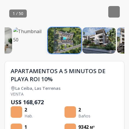
1
/
50
APARTAMENTOS A 5 MINUTOS DE
PLAYA ROI 10%
La Ceiba
,
Las Terrenas
VENTA
US$ 168,672
2
2
Hab.
Baños
1
9342
M²