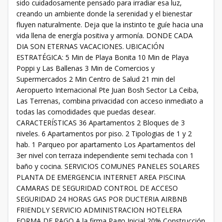
sido cuidadosamente pensado para irradiar esa luz,
creando un ambiente donde la serenidad y el bienestar
fluyen naturalmente. Deja que la instinto te guíe hacia una
vida llena de energía positiva y armonía. DONDE CADA
DIA SON ETERNAS VACACIONES. UBICACIÓN
ESTRATÉGICA: 5 Min de Playa Bonita 10 Min de Playa
Poppi y Las Ballenas 3 Min de Comercios y
Supermercados 2 Min Centro de Salud 21 min del
Aeropuerto Internacional Pte Juan Bosh Sector La Ceiba,
Las Terrenas, combina privacidad con acceso inmediato a
todas las comodidades que puedas desear.
CARACTERÍSTICAS 36 Apartamentos 2 Bloques de 3
niveles. 6 Apartamentos por piso. 2 Tipologias de 1 y 2
hab. 1 Parqueo por apartamento Los Apartamentos del
3er nivel con terraza independiente semi techada con 1
baño y cocina. SERVICIOS COMUNES PANELES SOLARES
PLANTA DE EMERGENCIA INTERNET AREA PISCINA
CAMARAS DE SEGURIDAD CONTROL DE ACCESO
SEGURIDAD 24 HORAS GAS POR DUCTERIA AIRBNB
FRIENDLY SERVICIO ADMINISTRACION HOTELERA
FORMA DE PAGO A la firma Pago Inicial 20% Construcción